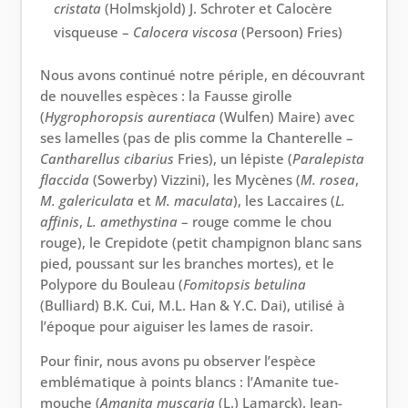
cristata
(Holmskjold) J. Schroter et Calocère
visqueuse –
Calocera
viscosa
(Persoon) Fries)
Nous avons continué notre périple, en découvrant
de nouvelles espèces : la Fausse girolle
(
Hygrophoropsis
aurentiaca
(Wulfen) Maire) avec
ses lamelles (pas de plis comme la Chanterelle –
Cantharellus
cibarius
Fries), un lépiste (
Paralepista
flaccida
(Sowerby) Vizzini), les Mycènes (
M. rosea
,
M. galericulata
et
M. maculata
), les Laccaires (
L.
affinis
,
L. amethystina
– rouge comme le chou
rouge), le Crepidote (petit champignon blanc sans
pied, poussant sur les branches mortes), et le
Polypore du Bouleau (
Fomitopsis
betulina
(Bulliard) B.K. Cui, M.L. Han & Y.C. Dai), utilisé à
l’époque pour aiguiser les lames de rasoir.
Pour finir, nous avons pu observer l’espèce
emblématique à points blancs : l’Amanite tue-
mouche (
Amanita
muscaria
(L.) Lamarck). Jean-