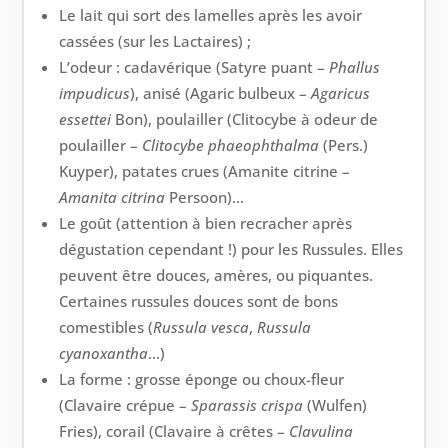
Le lait qui sort des lamelles après les avoir
cassées (sur les Lactaires) ;
L’odeur : cadavérique (Satyre puant –
Phallus
impudicus
), anisé (Agaric bulbeux –
Agaricus
essettei
Bon), poulailler (Clitocybe à odeur de
poulailler –
Clitocybe phaeophthalma
(Pers.)
Kuyper), patates crues (Amanite citrine –
Amanita
citrina
Persoon)…
Le goût (attention à bien recracher après
dégustation cependant !) pour les Russules. Elles
peuvent être douces, amères, ou piquantes.
Certaines russules douces sont de bons
comestibles (
Russula vesca
,
Russula
cyanoxantha
…)
La forme : grosse éponge ou choux-fleur
(Clavaire crépue –
Sparassis
crispa
(Wulfen)
Fries), corail (Clavaire à crêtes –
Clavulina