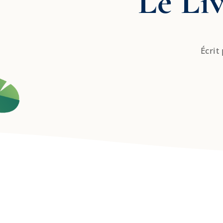
Le Li
Écrit