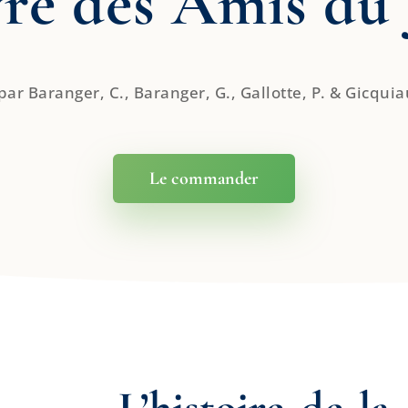
vre des Amis du 
 par Baranger, C., Baranger, G., Gallotte, P. & Gicquia
Le commander
L’histoire de la