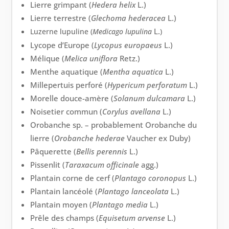
Lierre grimpant (
Hedera helix
L.)
Lierre terrestre (
Glechoma hederacea
L.)
L.
Luzerne lupuline (
Medicago lupulina
)
Lycope d’Europe (
Lycopus europaeus
L.)
Mélique (
Melica uniflora
Retz.)
Menthe aquatique (
Mentha aquatica
L.)
Millepertuis perforé (
Hypericum perforatum
L.)
Morelle douce-amère (
Solanum dulcamara
L.)
Noisetier commun (
Corylus avellana
L.)
Orobanche sp. – probablement Orobanche du
lierre (
Orobanche hederae
Vaucher ex Duby)
Pâquerette (
Bellis perennis
L.)
Pissenlit (
Taraxacum officinale
agg.)
Plantain corne de cerf (
Plantago coronopus
L.)
Plantain lancéolé (
Plantago lanceolata
L.)
Plantain moyen (
Plantago media
L.)
Prêle des champs (
Equisetum arvense
L.)