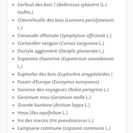
Cerfeuil des bois ? (
Anthriscus sylvestris
(L.)
Hoffm.)
Chèvrefeuille des bois (
Lonicera periclymenum
L.)
Consoude officinale (
Symphytum officinale
L.)
Cornouiller sanguin (
Cornus sanguinea
L.)
Dactyle aggloméré (
Dactylis glomerata
L.)
Eupatoire chanvrine (
Eupatorium cannabinum
L.)
Euphorbe des bois (
Euphorbia amygdaloides
)
Fusain d’Europe (
Euonymus europaeus
)
Garance des voyageurs (
Rubia peregrina
L.)
Geranium mou (
Geranium molle
L.)
Grande bardane (
Arctium lappa
L.)
Houx (
Ilex aquifolium
L.)
Iris des marais (
Iris
pseudoacorus
L.)
Lampsane commune (
Lapsana communis
L.)