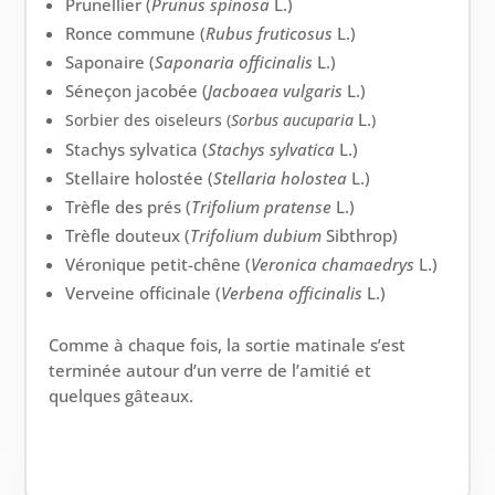
Prunellier (
Prunus spinosa
L.)
Ronce commune (
Rubus fruticosus
L.)
Saponaire (
Saponaria officinalis
L.)
Séneçon jacobée (
Jacboaea vulgaris
L.)
L.
Sorbier des oiseleurs (
Sorbus aucuparia
)
Stachys sylvatica (
Stachys sylvatica
L.)
Stellaire holostée (
Stellaria holostea
L.)
Trèfle des prés (
Trifolium pratense
L.)
Trèfle douteux (
Trifolium dubium
Sibthrop)
Véronique petit-chêne (
Veronica chamaedrys
L.)
Verveine officinale (
Verbena officinalis
L.)
Comme à chaque fois, la sortie matinale s’est
terminée autour d’un verre de l’amitié et
quelques gâteaux.